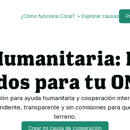
¿Cómo funciona Coral?
Explorar causas
P
umanitaria:
dos para tu O
ación para ayuda humanitaria y cooperación int
diente, transparente y sin comisiones para que 
terreno.
Crear mi causa de cooperación