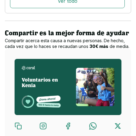
Ver todo
escolarización, pago de la sanidad y servicios de cuidados.
Síguenos en Redes
Compartir es la mejor forma de ayudar
Compartir acerca esta causa a nuevas personas. De hecho,
cada vez que lo haces se recaudan unos
30€ más
de media.
Instagram
Facebook