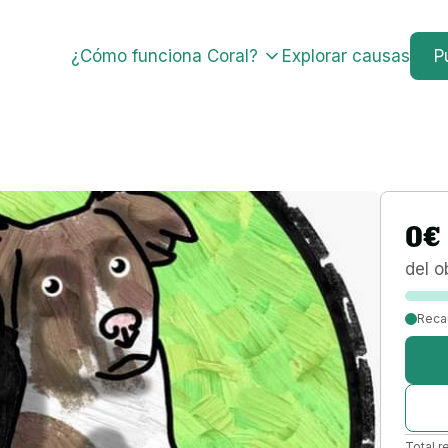
¿Cómo funciona Coral?
Explorar causas
P
0
€
del o
Reca
Total r