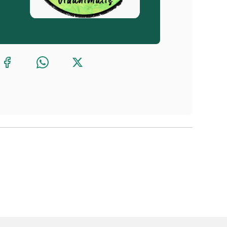
ada o una Camada de adorables Michis que 
biberon, sabéis lo que cuesta la Leche de un 
terinarios, a pesar de las bocas que alimentar, 
s pastillas de desparasitacion interna, de los 
necesita nuestra ayuda, no miramos a otro lado.
liz, porque nuestra labor personal no tiene 