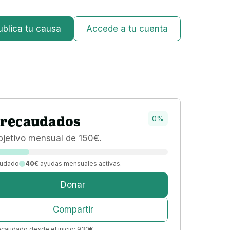
ublica tu causa
Accede a tu cuenta
recaudados
0
%
bjetivo 
mensual 
de 
150
€
.
udado
40€
ayudas mensuales activas.
Donar
Compartir
ecaudado desde el inicio:
930
€
.