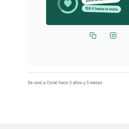
uno de los 4 Patas.
Suma cuando rescatamos una Gata embaraz
se han quedado sin Mamá y debemos darles 
bebé gatuno?
A pesar de la acumulación de facturas en ve
de la lejía que comprar, de las pipetas, de la
tratamientos... si vemos a un ser vivo que 
Luchamos y lucharemos por darle un Final Fe
Se unió a Coral: hace
2 años y 5 meses
coste, tiene una gran gratificación.