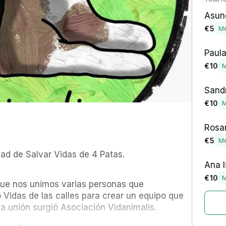
Asunc
€ 5
Me
Paul
€ 10
M
Sandr
€ 10
M
Rosa
€ 5
Me
dad de Salvar Vidas de 4 Patas.
Ana I
€ 10
M
que nos unimos varias personas que 
idas de las calles para crear un equipo que 
a unión surgió Asociación Vidanimalis.