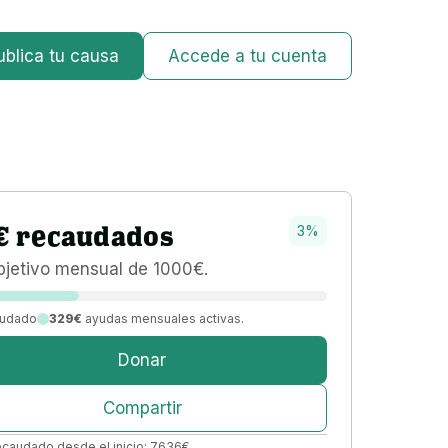
ublica tu causa
Accede a tu cuenta
€
recaudados
3
%
bjetivo 
mensual 
de 
1000
€
.
udado
329€
ayudas mensuales activas.
Donar
Compartir
ecaudado desde el inicio:
7636
€
.