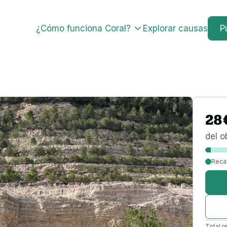
¿Cómo funciona Coral?
Explorar causas
P
28
del o
Reca
Total r