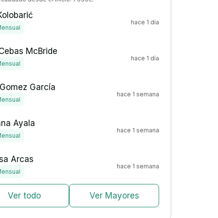
olobarić
hace 1 día
ensual
 Cebas McBride
hace 1 día
ensual
 Gomez García
hace 1 semana
ensual
ana Ayala
hace 1 semana
ensual
sa Arcas
hace 1 semana
ensual
Ver todo
Ver Mayores