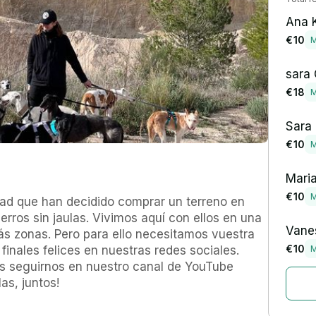
Ana K
€ 10
M
sara
€ 18
M
Sara
€ 10
M
Mari
€ 10
M
d que han decidido comprar un terreno en 
rros sin jaulas. Vivimos aquí con ellos en una 
Vane
 zonas. Pero para ello necesitamos vuestra 
€ 10
nales felices en nuestras redes sociales.   
M
es seguirnos en nuestro canal de YouTube 
s, juntos!