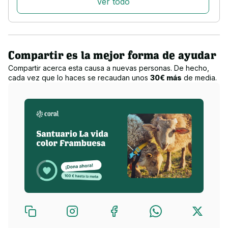
Ver todo
actualizada sobre cuidados a nuestros seguidores.
¿A qué destinamos la recaudación?
Compartir es la mejor forma de ayudar
Compartir acerca esta causa a nuevas personas. De hecho,
Todo lo recaudado es para mejorar la vida de los animales, 
cada vez que lo haces se recaudan unos
30€ más
de media.
cada día surgen nuevas necesidades y tenemos que ir 
haciendo malabares con los pocos ingresos para mejorar todo 
lo posible las instalaciones, para mantener los costosos 
tratamientos de los habitantes más especiales, y sobretodo, 
tener un colchoncito económico nos permite salvar una vida 
más sabiendo que podremos asumir los costes de su rescate.
Siempre priorizamos los cuidados, bienestar y estabilidad de 
las habitantes que ya han sido rescatadas, pero cada semana 
nos llega algún caso nuevo que o abrimos las puertas o no 
tendrá opciones, por ello es de suma importancia cualquier 
granito de arena que nos ayude a construir un mundo mejor 
para todas esas vidas que fuera de aquí no valen nada.