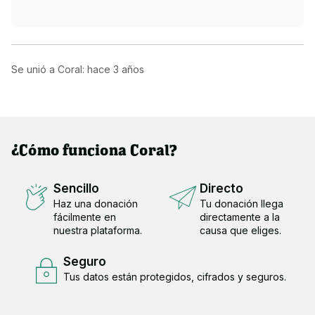
Nuestras necesidades mensuales son:
Comprar a distribuidores veterinarios: medicamentos, 
Se unió a Coral: hace
3 años
gasas, antisépticos, cremas, vendas, etc.
Gastos veterinarios (aunque tenemos a la veterinaria en 
casa para muchas pruebas y consultas de especialistas 
tenemos gastos muy elevados que nos permiten 
¿Cómo funciona Coral?
resultados tan increíbles como el caso de Magüi, Martina 
o Bam Bam que podéis conocer en nuestras redes y 
web)
Sencillo
Directo
Haz una donación
Tu donación llega
Compra de materiales de construcción para mejorar las 
fácilmente en
directamente a la
instalaciones.
nuestra plataforma.
causa que eliges.
Compra de alimentos: piensos, alimentos frescos, 
Seguro
vitaminas, suplementos, etc.
Tus datos están protegidos, cifrados y seguros.
Compra de productos de higiene: lechos higiénicos, 