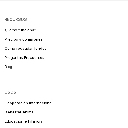
viruta, limpiadores, desinfectantes, etc.
Gastos mensuales básicos: hipoteca, luz (en invierno 
RECURSOS
supera los 1000€), agua, internet, gasolina, seguros, etc.
¿Cómo funciona?
Precios y comisiones
¡¡Si colaboráis con nosotras, podéis ayudar a muchos 
animales con muy poco!!
Cómo recaudar fondos
Preguntas Frecuentes
Blog
USOS
Cooperación Internacional
Bienestar Animal
Educación e Infancia