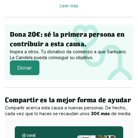
por un mundo más junto para los animales no humanos y 
Leer más
humanos.
¡Necesitamos vuestra ayuda para seguir rescatándolos! 
¡Ayúdanos a ayudarlos!
Dona 20€: sé la primera persona en
contribuir a esta causa.
Inspira a otros. Tu donativo da comienzo a que
Santuario
¿A qué destinamos la recaudación?
La Candela
pueda conseguir su objetivo.
Donar
El proyecto esencial es brindarle un lugar seguro, acoger y 
rehabilitar animales en situación de necesidad; pero además 
hemos creado proyectos solidarios como talleres de diversas 
temáticas (cuidados veterinarios, psicología canina, fomento 
de la vegetación del lugar...), jornadas de puertas abiertas 
Compartir es la mejor forma de ayudar
tanto para conocer el lugar y los animales como enfocadas en 
Compartir acerca esta causa a nuevas personas. De hecho,
la adopción, colaboración con otras personas en proyectos 
cada vez que lo haces se recaudan unos
30€ más
de media.
solidarios destinados a los animales, creación de una tienda 
solidaria...
En definitiva, hemos creado y seguimos creando multitud de 