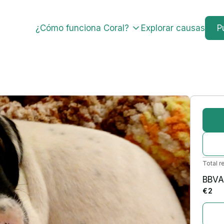
¿Cómo funciona Coral?
Explorar causas
P
Total r
BBVA
€ 2