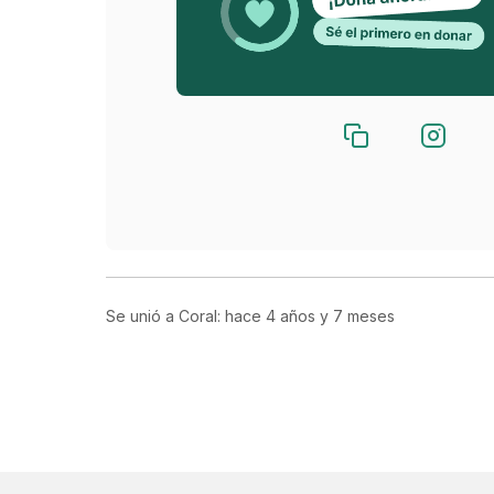
Ahora mismo nuestro gasto más elevado es e
las curas y los tratamientos de los animale
Para ponerlo más detallado, casi cada anima
Desparasitaciones
Analíticas
Se unió a Coral: hace
4 años y 7 meses
Vacunas
Chip
Comida