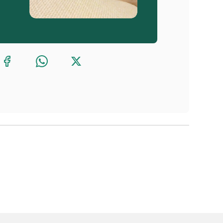
l del centro veterinario que se encarga de 
s rescatados.
l que nos llega necesita: