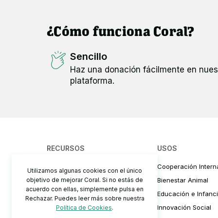
Y ciertos casos necesitan más pruebas y tr
¿Cómo funciona Coral?
intervenciones quirúrgicas que hacen dispa
Sencillo
Dependemos de las donaciones de la gente p
Haz una donación fácilmente en nues
es esencial para poder seguir rescatando y 
plataforma.
nuestras casas de acogida.
También estarás apoyándonos para poder acc
¡esperemos que sea muy pronto! 🙏🏼 😊
RECURSOS
USOS
¿Te apuntas? ¡Ayúdanos desde tan solo 
¿Cómo funciona?
Cooperación Intern
Utilizamos algunas cookies con el único
objetivo de mejorar Coral. Si no estás de
Precios y comisiones
Bienestar Animal
Muchas gracias.
acuerdo con ellas, simplemente pulsa en
Cómo recaudar fondos
Educación e Infanc
Rechazar. Puedes leer más sobre nuestra
Preguntas Frecuentes
Innovación Social
Política de Cookies
.