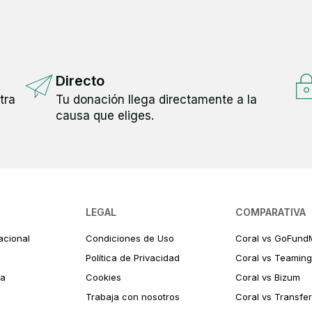
atamientos complementarios, o hasta 
rar el presupuesto enseguida.
Directo
ara cubrir estos gastos, y por eso tu ayuda 
tra
Tu donación llega directamente a la
llevando animales al centro veterinario y 
causa que eliges.
eder a un local propio en un futuro - 
LEGAL
COMPARATIVA
1€!
acional
Condiciones de Uso
Coral vs GoFund
Política de Privacidad
Coral vs Teaming
ia
Cookies
Coral vs Bizum
Trabaja con nosotros
Coral vs Transfe