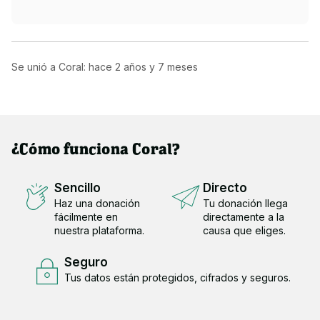
nos ayuda muchísimo a poder seguir ayudando a los 
pequeños que mucha gente no considera familia, y acaba 
abandonándoles a su suerte.
Se unió a Coral: hace
2 años y 7 meses
Gracias, de corazón.
¿Cómo funciona Coral?
Sencillo
Directo
Haz una donación
Tu donación llega
fácilmente en
directamente a la
nuestra plataforma.
causa que eliges.
Seguro
Tus datos están protegidos, cifrados y seguros.