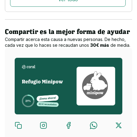
Vídeo del refugio
Compartir es la mejor forma de ayudar
¿A qué destinamos la recaudación?
Compartir acerca esta causa a nuevas personas. De hecho,
cada vez que lo haces se recaudan unos
30€ más
de media.
Con lo que recaudamos, subsanamos parte de los gastos 
veterinarios que mensualmente tenemos con cada pequeño 
rescatado y las urgencias veterinarias que surjan con algún 
caso grave.
También lo necesitamos para mantener a los pequeños que 
están en el refugio, tanto de forma temporal como de forma 
permanente. Pequeños que no son adoptados por sus 
condiciones de salud, edad o comportamiento. Aquí les 
queremos tal y como son, pero supone mucho gasto de 
recursos aparte del tiempo que destinamos a cada pequeño.
Cada pequeño granito de arena cuenta, por poco que sea 