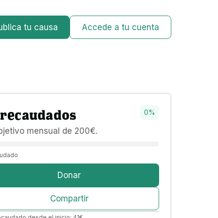
ublica tu causa
Accede a tu cuenta
recaudados
0
%
bjetivo 
mensual 
de 
200
€
.
udado
Donar
Compartir
ecaudado desde el inicio:
41
€
.