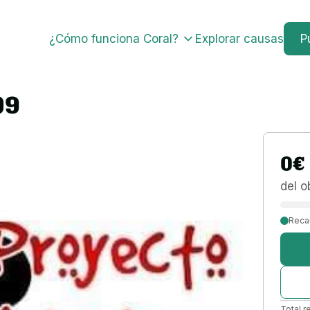
¿Cómo funciona Coral?
Explorar causas
P
09
0
€
del o
Reca
Total r