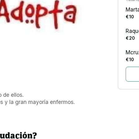
Marta
€ 10
Raqu
€ 20
Mcruz
€ 10
e ellos.

 y la gran mayoría enfermos.

audación?