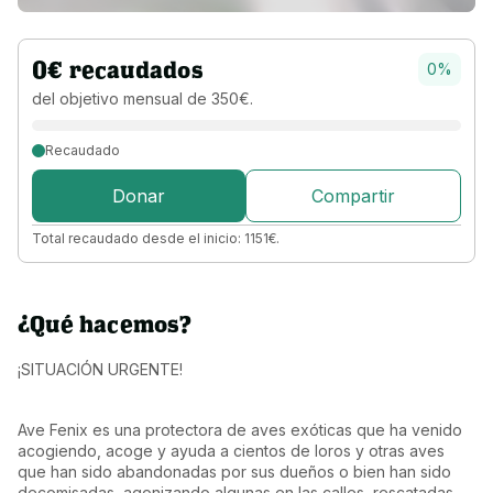
0
€
recaudados
0
%
del objetivo 
mensual 
de 
350
€
.
Recaudado
Donar
Compartir
Total recaudado desde el inicio:
1151
€
.
¿Qué hacemos?
¡SITUACIÓN URGENTE!
Ave Fenix es una protectora de aves exóticas que ha venido 
acogiendo, acoge y ayuda a cientos de loros y otras aves 
que han sido abandonadas por sus dueños o bien han sido 
decomisadas, agonizando algunas en las calles, rescatadas 