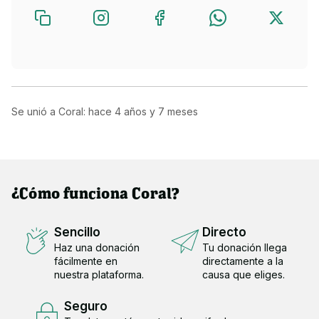
¿A qué dedicamos la recaudación?
Los fondos recaudados servirán para afrontar todo el gasto 
derivado de la adquisición de esta nave con bosque y para 
adecuar su interior.

Además de realizar instalaciones adecuadas a cada especie 
de ave que tenemos.
Se unió a Coral: hace
4 años y 7 meses
¿Cómo funciona Coral?
Sencillo
Directo
Haz una donación
Tu donación llega
fácilmente en
directamente a la
nuestra plataforma.
causa que eliges.
Seguro