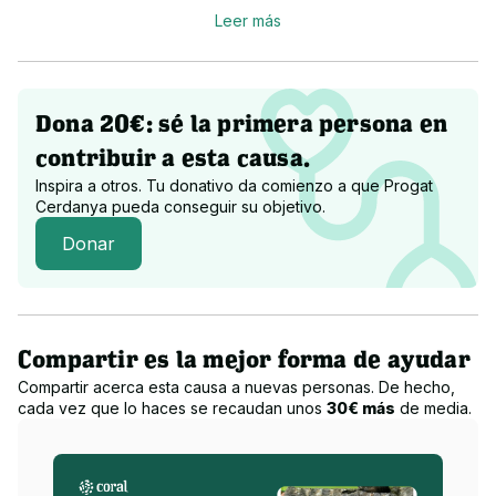
Leer más
Algunos gatos, por su salud o su carácter, no podrán volver 
jamás a la calle.

Otros, cuando por fin confían, descubren que pueden tener 
una familia que les quiera.

Y es justo ahí donde tu ayuda se vuelve imprescindible.
Dona 20€: sé la primera persona en
contribuir a esta causa.
Cada euro suma.

Inspira a otros. Tu donativo da comienzo a que
Progat
Y cada vida que logramos salvar es gracias a personas como 
Cerdanya
pueda conseguir su objetivo.
tú, que deciden no mirar hacia otro lado.
Donar
Tu apoyo nos permite seguir siendo ese lugar donde los 
gatos encuentran una segunda oportunidad.

Gracias por creer en ellos. Gracias por creer en nosotras.
Compartir es la mejor forma de ayudar
Compartir acerca esta causa a nuevas personas. De hecho,
cada vez que lo haces se recaudan unos
30€ más
de media.