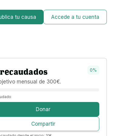
ublica tu causa
Accede a tu cuenta
recaudados
0
%
bjetivo 
mensual 
de 
300
€
.
udado
Donar
Compartir
ecaudado desde el inicio:
31
€
.