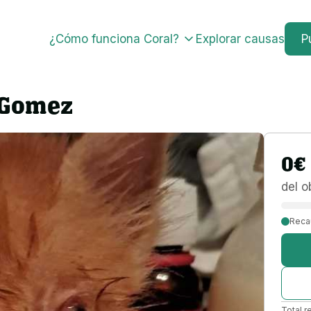
¿Cómo funciona Coral?
Explorar causas
P
 Gomez
0
€
del o
Reca
Total r