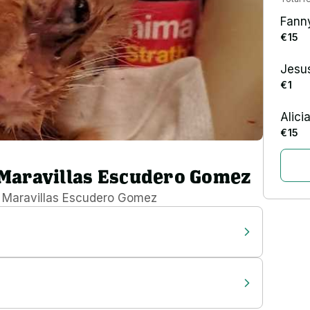
Fanny
€ 15
Jesus
€ 1
Alici
€ 15
Maravillas Escudero Gomez
n
Maravillas Escudero Gomez