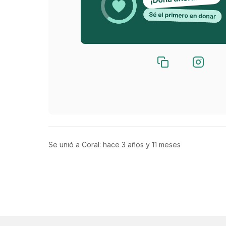
Por si te interesa
👋 Conoce a nuestra primera iniciativa 
@sk8
Puedes hacerte 
voluntario
También puedes ayudarnos comprando nue
Se unió a Coral: hace
3 años y 11 meses