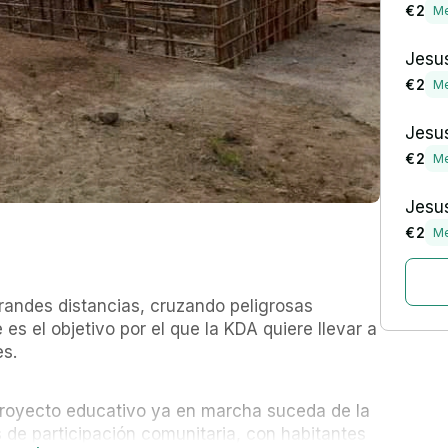
€ 2
Me
Jesus
€ 2
Me
Jesus
€ 2
Me
Jesus
€ 2
Me
randes distancias, cruzando peligrosas 
 es el objetivo por el que la KDA quiere llevar a 
es.
royecto educativo ya en marcha suceda de la 
de participación comunitaria, con habitantes 