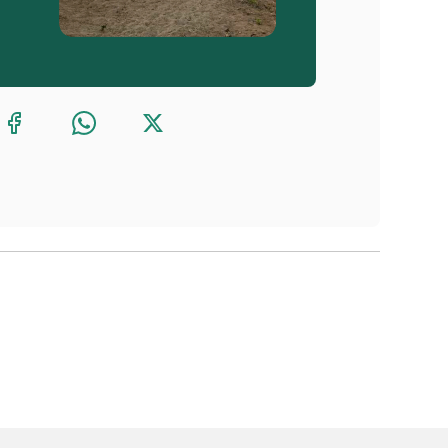
likelion
 o en 
Facebook
stro 
merchandising