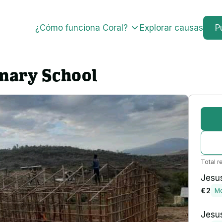
¿Cómo funciona Coral?
Explorar causas
P
mary School
Total r
Jesus
€ 2
Me
Jesus