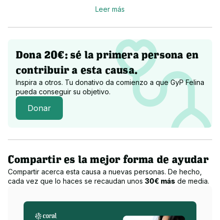
Leer más
También, mantenemos y ayudamos a numerosas colonias 
donde los gatos que no han podido ser rescatados, son 
cuidados y alimentados. En todos ellos, practicamos el método 
CES para controlar el control de natalidad.
Dona 20€: sé la primera persona en
contribuir a esta causa.
Además de todo ello, concienciamos a la sociedad de vivir en 
el amor hacia los animales y practicar el bienestar animal.
Inspira a otros. Tu donativo da comienzo a que
GyP Felina
pueda conseguir su objetivo.
Donar
¿A qué destinamos la recaudación?
El 100% de las donaciones son destinadas para crear un 
nuevo proyecto de refugio con mayor capacidad y así realizar 
Compartir es la mejor forma de ayudar
un mayor número de rescates.
Compartir acerca esta causa a nuevas personas. De hecho,
cada vez que lo haces se recaudan unos
30€ más
de media.
También, para sufragar los tratamientos veterinarios, 
operaciones, hospitalizaciones y necesidades de cada uno 
de los rescatados hasta que lleguen a su hogar de adopción.