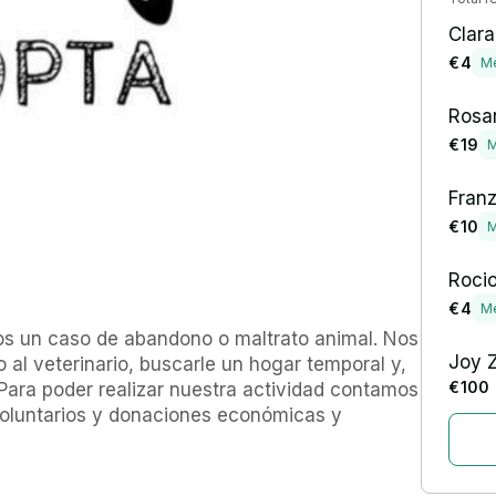
Clara
€ 4
M
Rosar
€ 19
M
Franz
€ 10
M
Roci
€ 4
M
s un caso de abandono o maltrato animal. Nos 
Joy 
 al veterinario, buscarle un hogar temporal y, 
€ 100
. Para poder realizar nuestra actividad contamos 
oluntarios y donaciones económicas y 