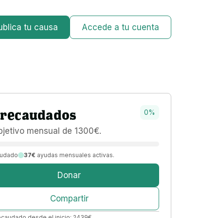
ublica tu causa
Accede a tu cuenta
recaudados
0
%
bjetivo 
mensual 
de 
1300
€
.
udado
37€
ayudas mensuales activas.
Donar
Compartir
ecaudado desde el inicio:
2439
€
.