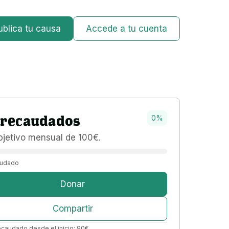
ublica tu causa
Accede a tu cuenta
recaudados
0
%
bjetivo 
mensual 
de 
100
€
.
udado
Donar
Compartir
ecaudado desde el inicio:
90
€
.