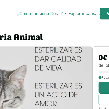
¿Cómo funciona Coral?
Explorar causas
P
aria Animal
0
€
del o
Reca
Total r