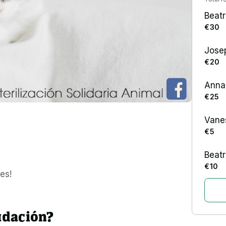
Beatr
€ 30
Jose
€ 20
Anna 
€ 25
Vane
€ 5
Beatr
€ 10
es!
udación?