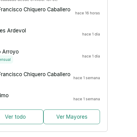
Francisco Chiquero Caballero
hace 16 horas
es Ardevol
hace 1 día
o Arroyo
hace 1 día
nsual
Francisco Chiquero Caballero
hace 1 semana
imo
hace 1 semana
Ver todo
Ver Mayores