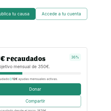
ublica tu causa
Accede a tu cuenta
7
€
recaudados
36
%
bjetivo 
mensual 
de 
350
€
.
udado
12€
ayudas mensuales activas.
Donar
Compartir
ecaudado desde el inicio:
1876
€
.