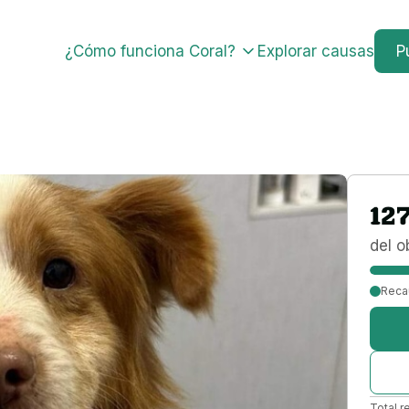
¿Cómo funciona Coral?
Explorar causas
P
12
del o
Reca
Total r