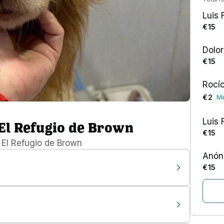
Luis 
€ 15
Dolor
€ 15
Rocí
€ 2
Me
Luis 
El Refugio de Brown
€ 15
n
El Refugio de Brown
Anón
€ 15