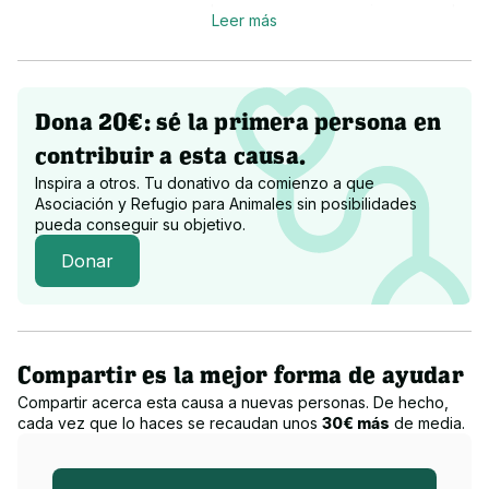
casa, perros mayores con los que paseamos varias veces al 
Leer más
día por la montaña, perros que eran abandonados en las 
perreras o que servían para peleas de perros antes de que 
los rescatamos.
Dona 20€: sé la primera persona en
contribuir a esta causa.
¿A qué destinamos la recaudación?
Inspira a otros. Tu donativo da comienzo a que
Asociación y Refugio para Animales sin posibilidades
Comprar pienso, pagar facturas del veterinario, etc...
pueda conseguir su objetivo.
Donar
Compartir es la mejor forma de ayudar
Compartir acerca esta causa a nuevas personas. De hecho,
cada vez que lo haces se recaudan unos
30€ más
de media.