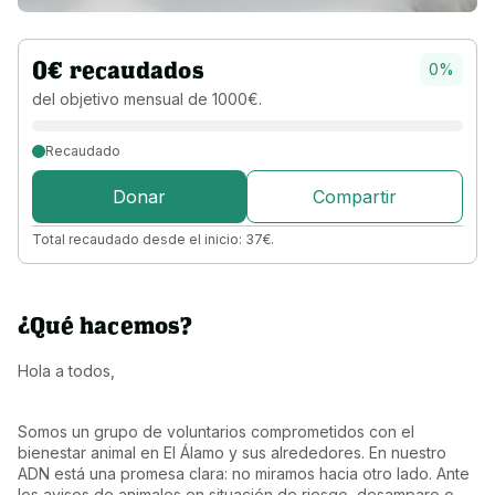
0
€
recaudados
0
%
del objetivo 
mensual 
de 
1000
€
.
Recaudado
Donar
Compartir
Total recaudado desde el inicio:
37
€
.
¿Qué hacemos?
Hola a todos,
Somos un grupo de voluntarios comprometidos con el 
bienestar animal en El Álamo y sus alrededores. En nuestro 
ADN está una promesa clara: no miramos hacia otro lado. Ante 
los avisos de animales en situación de riesgo, desamparo o 