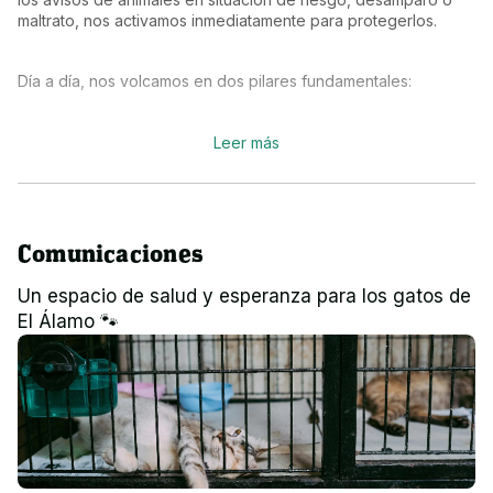
maltrato, nos activamos inmediatamente para protegerlos.
Día a día, nos volcamos en dos pilares fundamentales:
Gestión CER (Captura, Esterilización y Retorno): Controlamos 
Leer más
las colonias felinas para asegurar que los gatos comunitarios 
vivan sanos, testados y sin superpoblación.
Recogida y protección: Rescatamos a aquellos que no 
Comunicaciones
pueden sobrevivir por sí mismos en la calle: cachorros, 
enfermos, heridos o animales sociables que merecen un sofá.
Un espacio de salud y esperanza para los gatos de
El Álamo 🐾
¿A qué dedicamos la recaudación?
El número de abandonos y casos graves no deja de crecer. 
Hasta ahora hemos dependido exclusivamente de nuestras 
propias casas, pero hemos llegado al límite y estamos 
completamente saturados. Para poder garantizar una 