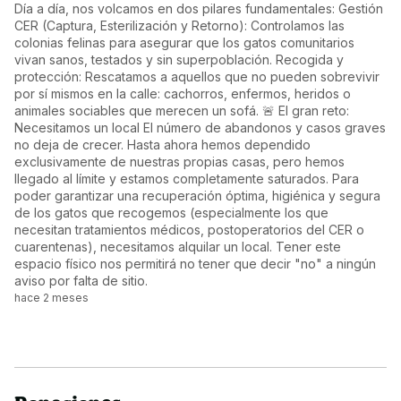
recuperación óptima, higiénica y segura de los gatos que 
Día a día, nos volcamos en dos pilares fundamentales: Gestión
recogemos (especialmente los que necesitan tratamientos 
CER (Captura, Esterilización y Retorno): Controlamos las
médicos, postoperatorios del CER o cuarentenas), 
colonias felinas para asegurar que los gatos comunitarios
necesitamos alquilar un local.

vivan sanos, testados y sin superpoblación. Recogida y
Tener este espacio físico nos permitirá no tener que decir 
protección: Rescatamos a aquellos que no pueden sobrevivir
"no" a ningún aviso por falta de sitio.

por sí mismos en la calle: cachorros, enfermos, heridos o
animales sociables que merecen un sofá. 🚨 El gran reto:
Queremos ser 100% transparentes. El dinero recaudado se 
Necesitamos un local El número de abandonos y casos graves
dividirá en estas fases:

no deja de crecer. Hasta ahora hemos dependido
exclusivamente de nuestras propias casas, pero hemos
Meta 1 (Mínimo para arrancar): Fianza del local, el primer mes 
llegado al límite y estamos completamente saturados. Para
de alquiler y los contratos de alta de luz y agua.

poder garantizar una recuperación óptima, higiénica y segura
de los gatos que recogemos (especialmente los que
Meta 2 (Adecuación): Pintura lavable, reformas básicas de 
necesitan tratamientos médicos, postoperatorios del CER o
seguridad (puertas dobles para que no se escapen) y zonas 
cuarentenas), necesitamos alquilar un local. Tener este
de aislamiento.

espacio físico nos permitirá no tener que decir "no" a ningún
aviso por falta de sitio.
Meta 3 (Equipamiento): Jaulas de hospitalización amplias, 
hace 2 meses
rascadores, transportines, mesas de exploración y stock de 
comida y medicación.