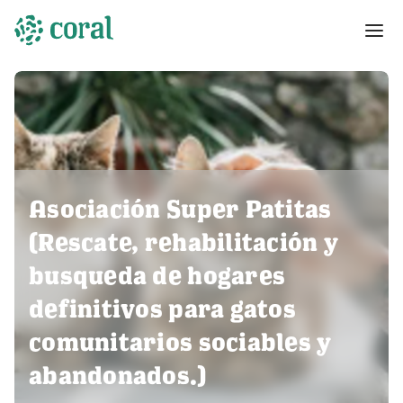
Asociación Super Patitas
(Rescate, rehabilitación y
busqueda de hogares
definitivos para gatos
comunitarios sociables y
abandonados.)