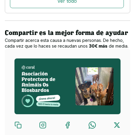
Ver todo
¿A qué destinamos la recaudación?
Salvar vidas animales, concienciar a la sociedad en el respeto 
Compartir es la mejor forma de ayudar
hacia los demás seres vivos.
Compartir acerca esta causa a nuevas personas. De hecho,
cada vez que lo haces se recaudan unos
30€ más
de media.