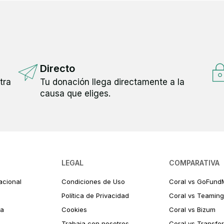
Directo
tra
Tu donación llega directamente a la
causa que eliges.
LEGAL
COMPARATIVA
acional
Condiciones de Uso
Coral vs GoFund
Política de Privacidad
Coral vs Teaming
ia
Cookies
Coral vs Bizum
Trabaja con nosotros
Coral vs Transfe