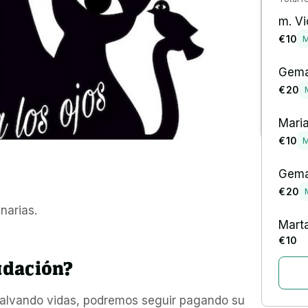
m. Vi
€ 10
M
Gema
€ 20
Maria
€ 10
M
Gema
€ 20
narias.
Mart
€ 10
udación?
alvando vidas, podremos seguir pagando su 