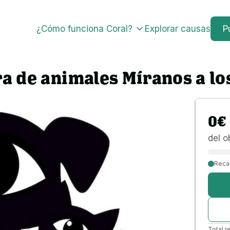
¿Cómo funciona Coral?
Explorar causas
P
a de animales Míranos a lo
0
€
del o
Reca
Total r