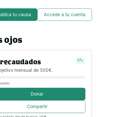
ublica tu causa
Accede a tu cuenta
s ojos
recaudados
0
%
bjetivo 
mensual 
de 
500
€
.
udado
Donar
Compartir
ecaudado desde el inicio:
140
€
.