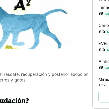
Inma
€ 5
Me
Carlo
€ 10
M
EVEL
€ 10
M
Ainh
€ 5
Me
 rescate, recuperación y posterior adopción 
Mirei
rros y gatos.
€ 15
audación?