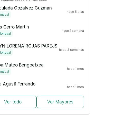
culada Gozalvez Guzman
hace 5 días
nsual
s Cerro Martín
hace 1 semana
ensual
YN LORENA ROJAS PAREJS
hace 3 semanas
ensual
oa Mateo Bengoetxea
hace 1 mes
nsual
a Agusti Ferrando
hace 1 mes
Ver todo
Ver Mayores