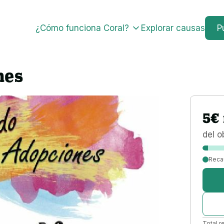
¿Cómo funciona Coral?
Explorar causas
P
nes
5
€
del o
Reca
Total r