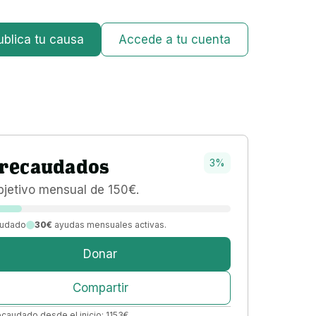
ublica tu causa
Accede a tu cuenta
recaudados
3
%
bjetivo 
mensual 
de 
150
€
.
udado
30€
ayudas mensuales activas.
Donar
Compartir
ecaudado desde el inicio:
1153
€
.