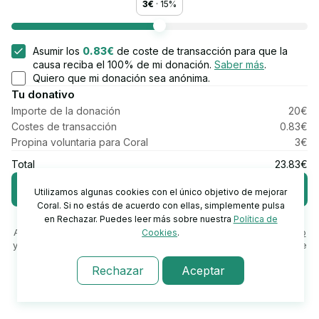
3€
·
15
%
Asumir los
0.83€
de coste
de transacción para que la
causa reciba el 100% de mi donación.
Saber más
.
Quiero que mi donación sea anónima.
Tu donativo
Importe de la donación
20€
Costes de transacción
0.83€
Propina voluntaria para Coral
3€
Total
23.83€
Donar
ahora
Utilizamos algunas cookies con el único objetivo de mejorar
Coral. Si no estás de acuerdo con ellas, simplemente pulsa
Pago seguro con
en Rechazar. Puedes leer más sobre nuestra
Política de
Al hacer click en "Donar ahora", aceptas las
Condiciones de uso
Cookies
.
y la
Política de privacidad
de Coral.
Obtén más información sobre
precios y comisiones
.
Rechazar
Aceptar