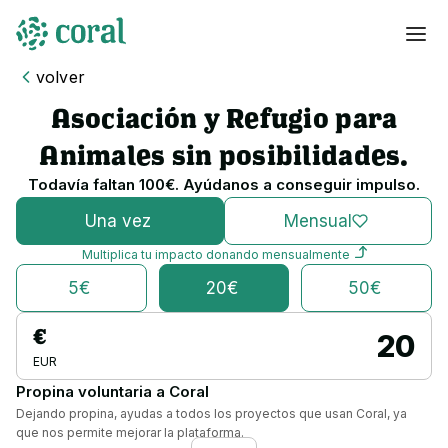
volver
Asociación y Refugio para
Animales sin posibilidades
.
Todavía faltan
100
€
. Ayúdanos a conseguir impulso.
Una vez
Mensual
Multiplica tu impacto donando mensualmente
5€
20€
50€
€
EUR
Propina voluntaria a Coral
Dejando propina, ayudas a todos los proyectos que usan Coral, ya
que nos permite mejorar la plataforma.