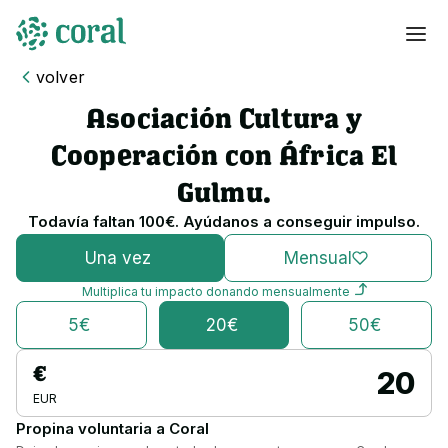
volver
Asociación Cultura y
Cooperación con África El
Gulmu
.
Todavía faltan
100
€
. Ayúdanos a conseguir impulso.
Una vez
Mensual
Multiplica tu impacto donando mensualmente
5€
20€
50€
€
EUR
Propina voluntaria a Coral