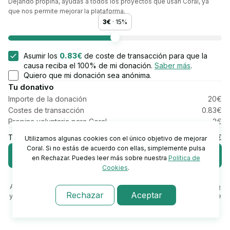
Dejando propina, ayudas a todos los proyectos que usan Coral, ya
que nos permite mejorar la plataforma.
3€
·
15
%
Asumir los
0.83€
de coste
de transacción para que la
causa reciba el 100% de mi donación.
Saber más
.
Quiero que mi donación sea anónima.
Tu donativo
Importe de la donación
20€
Costes de transacción
0.83€
Propina voluntaria para Coral
3€
Total
23.83€
Utilizamos algunas cookies con el único objetivo de mejorar
Coral. Si no estás de acuerdo con ellas, simplemente pulsa
Donar
ahora
en Rechazar. Puedes leer más sobre nuestra
Política de
Cookies
.
Pago seguro con
Al hacer click en "Donar ahora", aceptas las
Condiciones de uso
Rechazar
Aceptar
y la
Política de privacidad
de Coral.
Obtén más información sobre
precios y comisiones
.